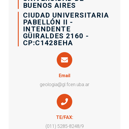
BUENOS AIRES
CIUDAD UNIVERSITARIA
PABELLÓN II -
INTENDENTE
GÜIRALDES 2160 -
CP:C1428EHA
Email
geologia@gl.fcen.uba.ar
TE/FAX:
(011) 5285-8248/9